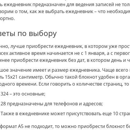
дь ежедневник предназначен для ведения записей не толь
ртный полк 2026
Корпоративные подарки без
ворим о том, как же выбрать ежедневник – что необходи
НАЦЕНКИ 0%
ортно.
веты по выбору
чно, лучше приобрести ежедневник, в котором уже прост
всех активное время начинается не с 1 января, а с перво
мнее приобрести ежедневник без дат, в котором день и
ова
13.07.2025
Zara Larsson
07.10.2024
шое значение имеет и размер ежедневника. Чаще всего 
чать журналов учета в
Решили заказать сувенирную
И
сть 15х21 сантиметр. Обычно такой блокнот удобен в ор
ии. Качество отличное,
продукцию с логотипом нашей
п
одного времени. Если говорить о количестве страниц, то
ные, печать четкая.
компании. Обратились в ООО Арт-
и
 сдвинулись, но
Тюмень, понравилось, что большой
п
324 – это основные;
 заранее. В целом
выбор ручек, флешек, брелков. Оксана
ч
льтатом, можно
помогла выбрать подходящие
28 предназначены для телефонов и адресов;
варианты, сделали все быстро и
качественно. Спасибо!
Также в ежедневнике может присутствовать еще 10 стр
 формат А5 не подходит, то можно приобрести блокнот б