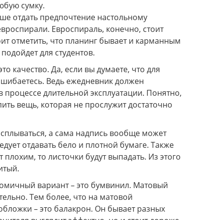
юбую сумку.
учше отдать предпочтение настольному
вроспирали. Евроспираль, конечно, стоит
оит отметить, что планинг бывает и карманным
подойдет для студентов.
о качество. Да, если вы думаете, что для
 ошибаетесь. Ведь ежедневник должен
в процессе длительной эксплуатации. Понятно,
упить вещь, которая не прослужит достаточно
расплываться, а сама надпись вообще может
дует отдавать бело и плотной бумаге. Также
 плохим, то листочки будут выпадать. Из этого
итый.
номичный вариант – это бумвинил. Матовый
тельно. Тем более, что на матовой
обложки – это балакрон. Он бывает разных