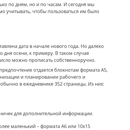
ко по дням, но и по часам. И сегодня мы
Цифровая печать в апреле со
мо учитывать, чтобы пользоваться им было
скидкой 30%
авлена дата в начале нового года. Но далеко
го дня осени, к примеру. В таком случае
 число можно прописать собственноручно.
Денис Митрофанов
07.10.2024
Андрей Трофимов
21.
предпочтение отдается блокнотам формата А5,
деально сделали трафареты для
Мы с коллегами решили з
ганизации и планировании рабочего и
окраски. Материал прочный,
сувенирную продукцию с 
 обычно в ежедневнике 352 страницы. Из них:
спользую их регулярно, никаких
компании. Выбрали ручки 
роблем. Теперь, если нужно будет
Логотип нанесен чётко и к
то-то подобное, только сюда
сотрудники остались дово
обращаться сюда ещё раз, 
качество на высоте.
аничек для дополнительной информации.
олее маленький – формата А6 или 10х15