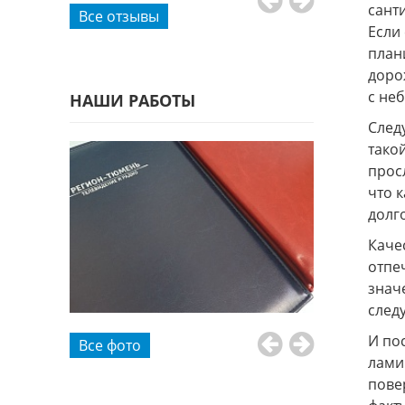
сант
Все отзывы
Если
план
доро
с не
НАШИ РАБОТЫ
След
тако
прос
что 
долго
Каче
отпе
знач
след
И по
Все фото
лами
пове