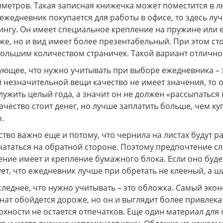
иметров. Такая записная книжечка может поместится в л
 ежедневник покупается для работы в офисе, то здесь л
ингу. Он имеет специальное крепление на пружине или е
же, но и вид имеет более презентабельный. При этом ст
большим количеством страничек. Такой вариант отлично 
ующее, что нужно учитывать при выборе ежедневника – эт
й незначительной вещи качество не имеет значения, то
лужить целый года, а значит он не должен «рассыпаться 
качество стоит денег, но лучше заплатить больше, чем к
.
ство важно еще и потому, что чернила на листах будут 
чататься на обратной стороне. Поэтому предпочтение сле
ение имеет и крепление бумажного блока. Если оно будет
ует, что ежедневник лучше при обретать не клееный, а ш
следнее, что нужно учитывать – это обложка. Самый эко
нат обойдется дороже, но он и выглядит более привлека
рхности не остается отпечатков. Еще один материал для 