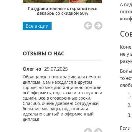
А ве
продукцию
Поздравительные открытки весь
Бессме
пого
декабрь со скидкой 50%
комф
Все акции
Со
Коне
ОТЗЫВЫ О НАС
не у 
разу
8.2024
Олег чо
29.07.2025
Алиса Мешк
Боль
казать
Обращался в типографию для печати
Заказывала пе
то е
оготипом
диплома. Сам находился в другом
этой типограф
своб
 брелки.
городе, но мне дистанционно помогли
страницы плот
асиво. Все
всё оформить, подсказали что нужно и
Сроки немного
ьны. Будем
сшили. Всё в оговоренные сроки.
предупредили
так как
Спасибо, очень доволен! Сотрудники
довольна резу
большие молодцы, подготовили
сотрудничать.
идеально сшитый и оформленный
диплом!
Если